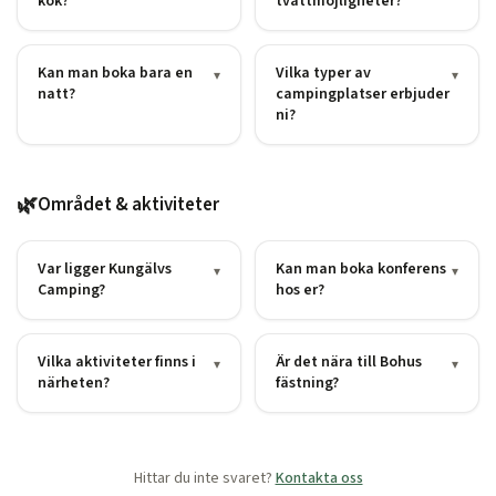
kök?
tvättmöjligheter?
Kan man boka bara en
Vilka typer av
▾
▾
natt?
campingplatser erbjuder
ni?
🌿
Området & aktiviteter
Var ligger Kungälvs
Kan man boka konferens
▾
▾
Camping?
hos er?
Vilka aktiviteter finns i
Är det nära till Bohus
▾
▾
närheten?
fästning?
Hittar du inte svaret?
Kontakta oss