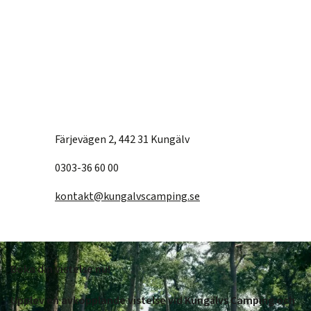
Färjevägen 2, 442 31 Kungälv
0303-36 60 00
kontakt@kungalvscamping.se
Boka din vistelse nu!
Upplev en avkopplande vistelse vid Kungälvs Camping och