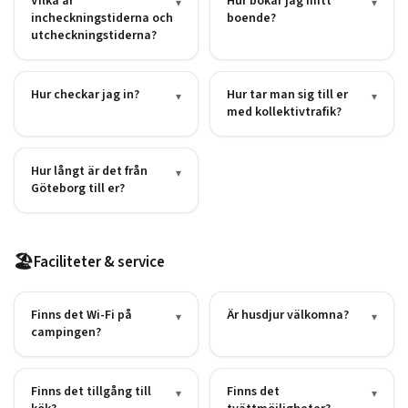
Vilka är
Hur bokar jag mitt
▾
▾
incheckningstiderna och
boende?
utcheckningstiderna?
Hur checkar jag in?
Hur tar man sig till er
▾
▾
med kollektivtrafik?
Hur långt är det från
▾
Göteborg till er?
🏖️
Faciliteter & service
Finns det Wi-Fi på
Är husdjur välkomna?
▾
▾
campingen?
Finns det tillgång till
Finns det
▾
▾