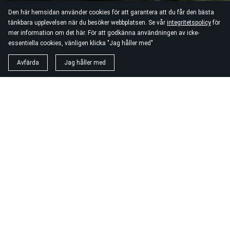
Den här hemsidan använder cookies för att garantera att du får den bästa
tänkbara upplevelsen när du besöker webbplatsen. Se vår
integritetspolicy
för
mer information om det här. För att godkänna användningen av icke-
essentiella cookies, vänligen klicka "Jag håller med"
Avfärda
Jag håller med